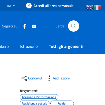
Accedi all'area personale
ITA
Lingua attiva:
Facebook
YouTube
Seguici su:
Cerca
ibero
Istruzione
Tutti gli argomenti
Condividi
Vedi azioni
Argomenti
Accesso all'informazione
Assistenza sociale
Avvisi