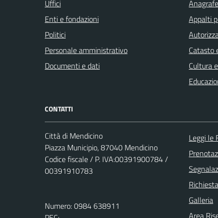
Uffici
Anagrafe 
Enti e fondazioni
Appalti p
Politici
Autorizza
Personale amministrativo
Catasto e
Documenti e dati
Cultura 
Educazio
CONTATTI
Città di Mendicino
Leggi le
Piazza Municipio, 87040 Mendicino
Prenota
Codice fiscale / P. IVA:00391900784 /
Segnalazi
00391910783
Richiest
Galleria
Numero: 0984 638911
Area Ris
PEC: