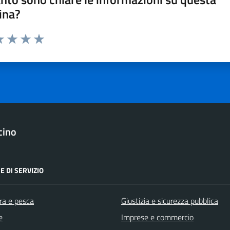
ina?
a 1 stelle su 5
luta 2 stelle su 5
Valuta 3 stelle su 5
Valuta 4 stelle su 5
Valuta 5 stelle su 5
cino
E DI SERVIZIO
ra e pesca
Giustizia e sicurezza pubblica
e
Imprese e commercio