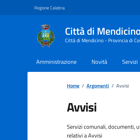
Vai ai contenuti
Vai al footer
Regione Calabria
Città di Mendicin
Città di Mendicino - Provincia di C
Amministrazione
Novità
Servizi
Home
/
Argomenti
/
Avvisi
Avvisi
Dettagli dell
Servizi comunali, documenti, uff
relativi a Avvisi