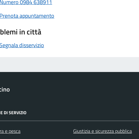
Numero
0984 638911
Prenota appuntamento
blemi in città
Segnala disservizio
cino
E DI SERVIZIO
ra e pesca
Giustizia e sicurezza pubblica