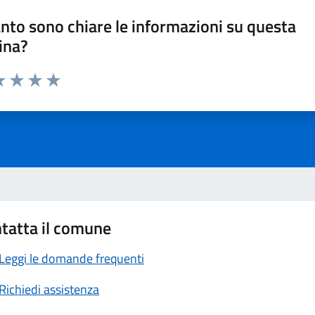
nto sono chiare le informazioni su questa
ina?
a 1 stelle su 5
luta 2 stelle su 5
Valuta 3 stelle su 5
Valuta 4 stelle su 5
Valuta 5 stelle su 5
tatta il comune
Leggi le domande frequenti
Richiedi assistenza