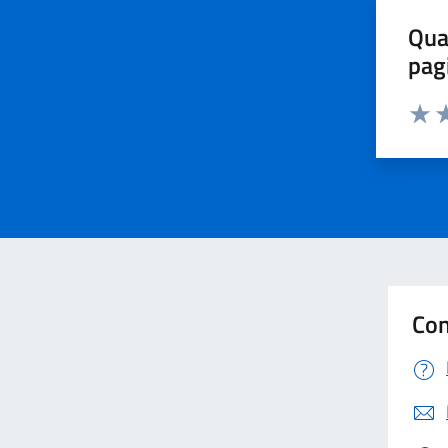
Qua
pag
Valut
Va
Con