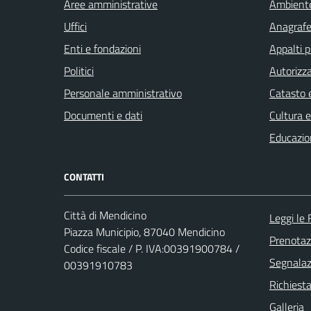
Aree amministrative
Ambient
Uffici
Anagrafe 
Enti e fondazioni
Appalti p
Politici
Autorizza
Personale amministrativo
Catasto e
Documenti e dati
Cultura 
Educazio
CONTATTI
Città di Mendicino
Leggi le
Piazza Municipio, 87040 Mendicino
Prenota
Codice fiscale / P. IVA:00391900784 /
Segnalazi
00391910783
Richiest
Galleria