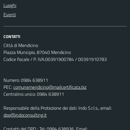
Luoghi
Eventi
CONTATTI
Città di Mendicino
Piazza Municipio, 87040 Mendicino
Codice fiscale / P. IVA:00391900784 / 00391910783
Numero: 0984 638911
PEC:
comunemendicino@mailcertificata.biz
Centralino unico: 0984 638911
Responsabile della Protezione dei dati: Indo S.r.l.s., email:
dpo@indoconsulting.it
Contatti del DPO : Tel: 0984 638936, Email: