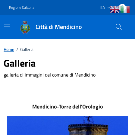
Vai ai contenuti
Vai al footer
ITA
Regione Calabria
Lingua attiva:
Città di Mendicino
Home
/
Galleria
Galleria
galleria di immagini del comune di Mendicino
Mendicino-Torre dell'Orologio