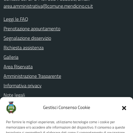
area.amministrativa@comune.mendicino.cs.it
Leggi le FAQ
Prenotazione appuntamento
Segnalazione disservizio
Richiesta assistenza
Galleria
Area Riservata
Amministrazione Trasparente
Informativa privacy
Note legali
Dichiarazione di accessibilità
Gestisci Consenso Cookie
Whistleblowing
Per fornire le migliori esperienze, utilizziamo tecnologie come i cookie per
PagoPa
memorizzare e/o accedere alle informazioni del dispositivo. Il consenso a queste
tecnologie ci permetterà di elaborare dati come il comportamento di navigazione