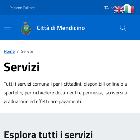
Vai ai contenuti
Vai al footer
ITA
Regione Calabria
Lingua attiva:
Città di Mendicino
Home
/
Servizi
Servizi
Tutti i servizi comunali per i cittadini, disponibili online o a
sportello, per richiedere documenti e permessi, iscriversi a
graduatorie ed effettuare pagamenti.
Esplora tutti i servizi