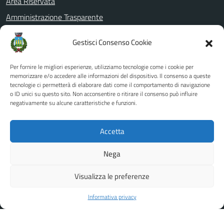
Area Riservata
Amministrazione Trasparente
Informativa privacy
Gestisci Consenso Cookie
Note legali
Dichiarazione di accessibilità
Per fornire le migliori esperienze, utilizziamo tecnologie come i cookie per
memorizzare e/o accedere alle informazioni del dispositivo. Il consenso a queste
Whistleblowing
tecnologie ci permetterà di elaborare dati come il comportamento di navigazione
o ID unici su questo sito. Non acconsentire o ritirare il consenso può influire
PagoPa
negativamente su alcune caratteristiche e funzioni.
Piano di miglioramento del sito
Accetta
SEGUICI SU
Nega
Facebook
YouTube
Visualizza le preferenze
Informativa privacy
Powered by Internet e Idee