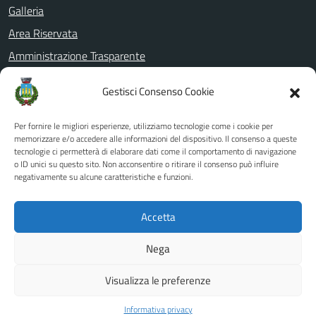
Galleria
Area Riservata
Amministrazione Trasparente
Informativa privacy
Gestisci Consenso Cookie
Note legali
Dichiarazione di accessibilità
Per fornire le migliori esperienze, utilizziamo tecnologie come i cookie per
memorizzare e/o accedere alle informazioni del dispositivo. Il consenso a queste
Whistleblowing
tecnologie ci permetterà di elaborare dati come il comportamento di navigazione
o ID unici su questo sito. Non acconsentire o ritirare il consenso può influire
PagoPa
negativamente su alcune caratteristiche e funzioni.
Piano di miglioramento del sito
Accetta
SEGUICI SU
Nega
Facebook
YouTube
Visualizza le preferenze
Informativa privacy