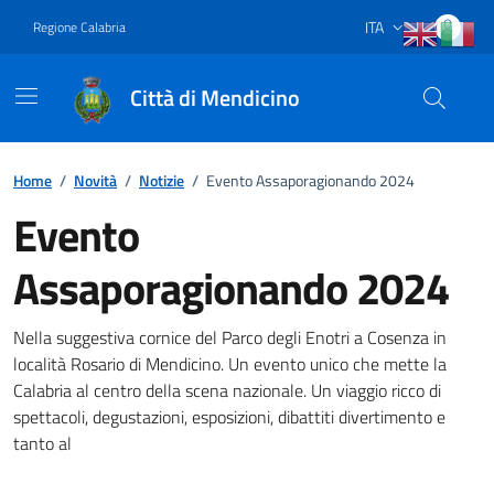
Vai ai contenuti
Vai al footer
ITA
Regione Calabria
Lingua attiva:
Città di Mendicino
Home
/
Novità
/
Notizie
/
Evento Assaporagionando 2024
Evento
Assaporagionando 2024
Dettagli della notizia
Nella suggestiva cornice del Parco degli Enotri a Cosenza in
località Rosario di Mendicino. Un evento unico che mette la
Calabria al centro della scena nazionale. Un viaggio ricco di
spettacoli, degustazioni, esposizioni, dibattiti divertimento e
tanto al