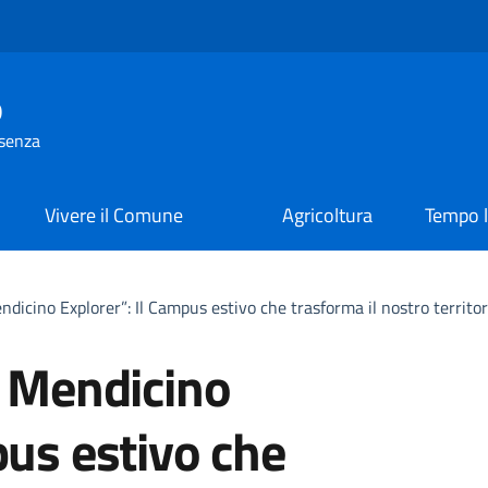
o
osenza
Vivere il Comune
Agricoltura
Tempo l
ndicino Explorer”: Il Campus estivo che trasforma il nostro territor
– Mendicino
pus estivo che