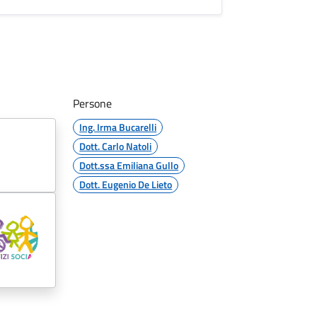
Persone
Ing. Irma Bucarelli
Dott. Carlo Natoli
Dott.ssa Emiliana Gullo
Dott. Eugenio De Lieto