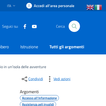
Accedi all'area personale
ITA
Lingua attiva:
Facebook
YouTube
Seguici su:
Cerca
ibero
Istruzione
Tutti gli argomenti
io in un’isola delle avventure
Condividi
Vedi azioni
Argomenti
Accesso all'informazione
Assistenza agli invalidi