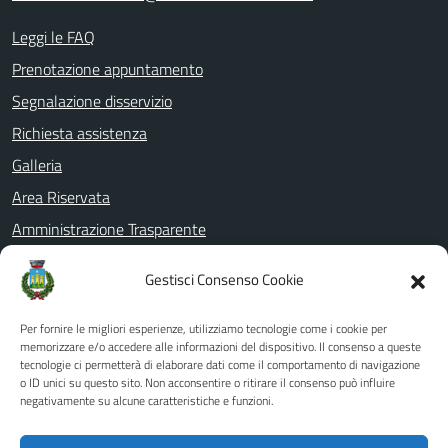
Leggi le FAQ
Prenotazione appuntamento
Segnalazione disservizio
Richiesta assistenza
Galleria
Area Riservata
Amministrazione Trasparente
Informativa privacy
Gestisci Consenso Cookie
Note legali
Dichiarazione di accessibilità
Per fornire le migliori esperienze, utilizziamo tecnologie come i cookie per
memorizzare e/o accedere alle informazioni del dispositivo. Il consenso a queste
Whistleblowing
tecnologie ci permetterà di elaborare dati come il comportamento di navigazione
o ID unici su questo sito. Non acconsentire o ritirare il consenso può influire
PagoPa
negativamente su alcune caratteristiche e funzioni.
Piano di miglioramento del sito