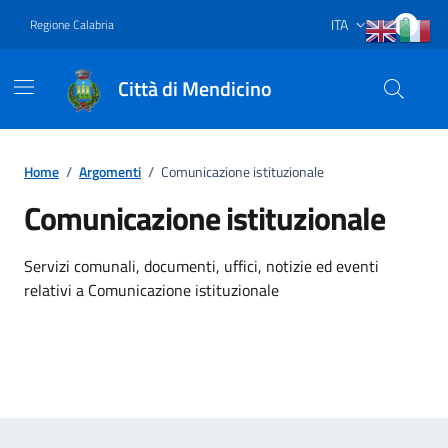
Vai ai contenuti
Vai al footer
ITA
Regione Calabria
Lingua attiva:
Città di Mendicino
Home
/
Argomenti
/
Comunicazione istituzionale
Comunicazione istituzionale
Dettagli dell'argomento
Servizi comunali, documenti, uffici, notizie ed eventi
relativi a Comunicazione istituzionale