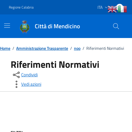
Vai ai contenuti
Vai al footer
ITA
Regione Calabria
Lingua attiva:
Città di Mendicino
Home
/
Amministrazione Trasparente
/
noo
/
Riferimenti Normativi
Riferimenti Normativi
Condividi
Vedi azioni