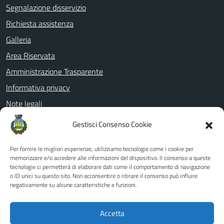
Segnalazione disservizio
Richiesta assistenza
Galleria
Area Riservata
Amministrazione Trasparente
Informativa privacy
Note legali
Dichiarazione di accessibilità
Gestisci Consenso Cookie
Whistleblowing
Per fornire le migliori esperienze, utilizziamo tecnologie come i cookie per
PagoPa
memorizzare e/o accedere alle informazioni del dispositivo. Il consenso a queste
Piano di miglioramento del sito
tecnologie ci permetterà di elaborare dati come il comportamento di navigazione
o ID unici su questo sito. Non acconsentire o ritirare il consenso può influire
negativamente su alcune caratteristiche e funzioni.
SEGUICI SU
Accetta