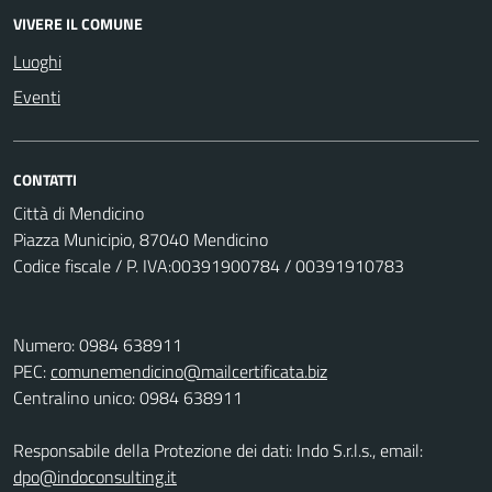
VIVERE IL COMUNE
Luoghi
Eventi
CONTATTI
Città di Mendicino
Piazza Municipio, 87040 Mendicino
Codice fiscale / P. IVA:00391900784 / 00391910783
Numero: 0984 638911
PEC:
comunemendicino@mailcertificata.biz
Centralino unico: 0984 638911
Responsabile della Protezione dei dati: Indo S.r.l.s., email:
dpo@indoconsulting.it