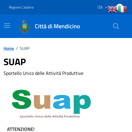
Vai ai contenuti
Vai al footer
ITA
Regione Calabria
Lingua attiva:
Città di Mendicino
Home
/
SUAP
SUAP
Sportello Unico delle Attività Produttive
ATTENZIONE!