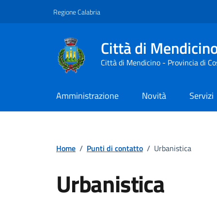
Vai ai contenuti
Vai al footer
Regione Calabria
Città di Mendicin
Città di Mendicino - Provincia di C
Amministrazione
Novità
Servizi
Home
/
Punti di contatto
/
Urbanistica
Urbanistica