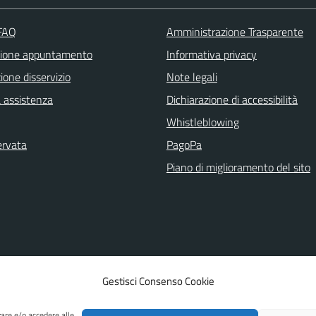
 FAQ
Amministrazione Trasparente
zione appuntamento
Informativa privacy
one disservizio
Note legali
a assistenza
Dichiarazione di accessibilità
Whistleblowing
ervata
PagoPa
Piano di miglioramento del sito
Gestisci Consenso Cookie
zare e/o accedere alle