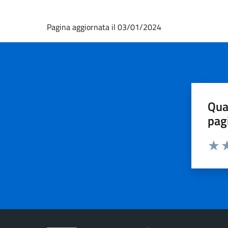
Pagina aggiornata il 03/01/2024
Qua
pag
Valut
Va