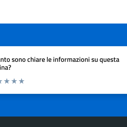
nto sono chiare le informazioni su questa
ina?
a 1 stelle su 5
luta 2 stelle su 5
Valuta 3 stelle su 5
Valuta 4 stelle su 5
Valuta 5 stelle su 5