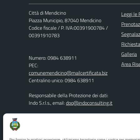
Città di Mendicino
Leggi le
Piazza Municipio, 87040 Mendicino
Prenota
Codice fiscale / P. IVA:00391900784 /
Segnalazi
00391910783
Richiest
Galleria
Numero: 0984 638911
Area Ris
PEC:
comunemendicino@mailcertificata.biz
Centralino unico: 0984 638911
Responsabile della Protezione dei dati:
Indo S.r.l.s., email:
dpo@indoconsulting.it
Contatti del DPO : Tel: 0984 638936,
Email:
area.amministrativa@comune.mendicino.cs.it
Per fornire le migliori esperienze, utilizziamo tecnologie come i cookie per memoriz