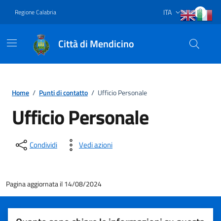
Vai ai contenuti
Vai al footer
ITA
Regione Calabria
Lingua attiva:
Città di Mendicino
Home
/
Punti di contatto
/
Ufficio Personale
Ufficio Personale
Condividi
Vedi azioni
Pagina aggiornata il 14/08/2024