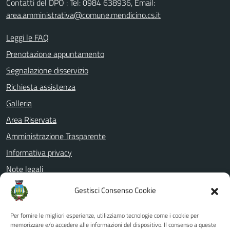
Contatti del DPO : Tel: 0984 638936, Email:
area.amministrativa@comune.mendicino.cs.it
Leggi le FAQ
Prenotazione appuntamento
Segnalazione disservizio
Richiesta assistenza
Galleria
Area Riservata
Amministrazione Trasparente
Informativa privacy
Note legali
Dichiarazione di accessibilità
Gestisci Consenso Cookie
Whistleblowing
Per fornire le migliori esperienze, utilizziamo tecnologie come i cookie per
PagoPa
memorizzare e/o accedere alle informazioni del dispositivo. Il consenso a queste