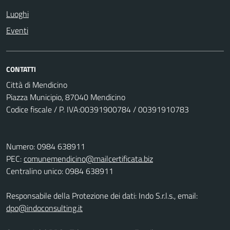
Luoghi
Eventi
CONTATTI
Città di Mendicino
Piazza Municipio, 87040 Mendicino
Codice fiscale / P. IVA:00391900784 / 00391910783
Numero: 0984 638911
PEC:
comunemendicino@mailcertificata.biz
Centralino unico: 0984 638911
Responsabile della Protezione dei dati: Indo S.r.l.s., email:
dpo@indoconsulting.it