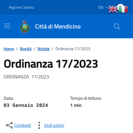
Vai ai contenuti
Vai al footer
ITA
Regione Calabria
Lingua attiva:
Città di Mendicino
Home
/
Novità
/
Notizie
/
Ordinanza 17/2023
Ordinanza 17/2023
Dettagli della notizia
ORDINANZA .17/2023
Data:
Tempo di lettura:
1 min
03 Gennaio 2024
Condividi
Vedi azioni