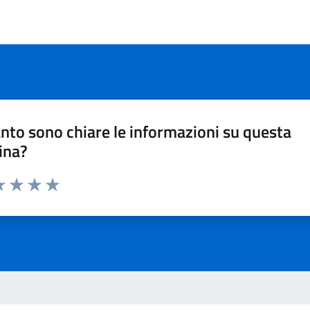
nto sono chiare le informazioni su questa
ina?
a 1 stelle su 5
luta 2 stelle su 5
Valuta 3 stelle su 5
Valuta 4 stelle su 5
Valuta 5 stelle su 5