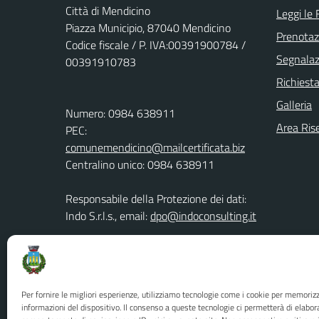
Città di Mendicino
Leggi le
Piazza Municipio, 87040 Mendicino
Prenota
Codice fiscale / P. IVA:00391900784 /
Segnalazi
00391910783
Richiest
Galleria
Numero: 0984 638911
Area Ris
PEC:
comunemendicino@mailcertificata.biz
Centralino unico: 0984 638911
Responsabile della Protezione dei dati:
Indo S.r.l.s., email:
dpo@indoconsulting.it
Contatti del DPO : Tel: 0984 638936,
Email:
area.amministrativa@comune.mendicino.cs.it
Per fornire le migliori esperienze, utilizziamo tecnologie come i cookie per memoriz
informazioni del dispositivo. Il consenso a queste tecnologie ci permetterà di elabor