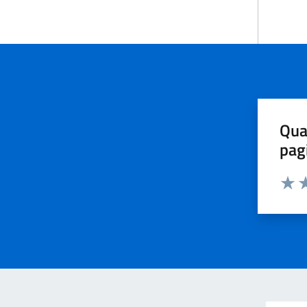
Qua
pag
Valut
Va