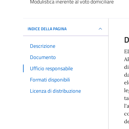
Modulistica inerente al voto domiciliare
INDICE DELLA PAGINA
D
Descrizione
E
Documento
A
di
Ufficio responsabile
da
Formati disponibili
el
le
Licenza di distribuzione
ta
l'
co
de