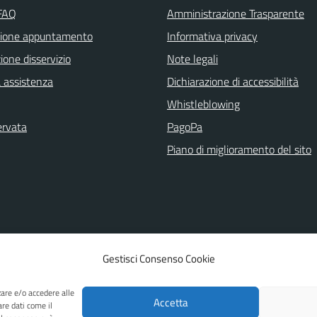
 FAQ
Amministrazione Trasparente
zione appuntamento
Informativa privacy
one disservizio
Note legali
a assistenza
Dichiarazione di accessibilità
Whistleblowing
ervata
PagoPa
Piano di miglioramento del sito
Gestisci Consenso Cookie
zare e/o accedere alle
Accetta
are dati come il