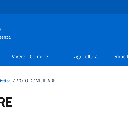
o
osenza
Vivere il Comune
Agricoltura
Tempo l
istica
/
VOTO DOMICILIARE
RE
ento