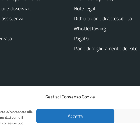
one disservizio
Note legali
a assistenza
Dichiarazione di accessibilità
Whistleblowing
ervata
PagoPa
Piano di miglioramento del sito
Gestisci Consenso Cookie
zare e/o accedere alle
Accetta
are dati come il
 il consenso può