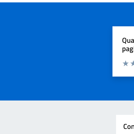
Qua
pag
Valut
Va
Con