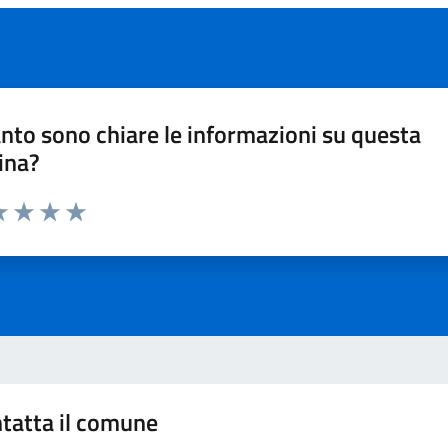
nto sono chiare le informazioni su questa
ina?
a 1 stelle su 5
luta 2 stelle su 5
Valuta 3 stelle su 5
Valuta 4 stelle su 5
Valuta 5 stelle su 5
tatta il comune