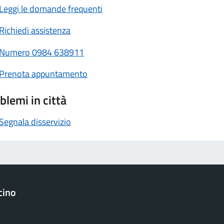
Leggi le domande frequenti
Richiedi assistenza
Numero
0984 638911
Prenota appuntamento
blemi in città
Segnala disservizio
cino