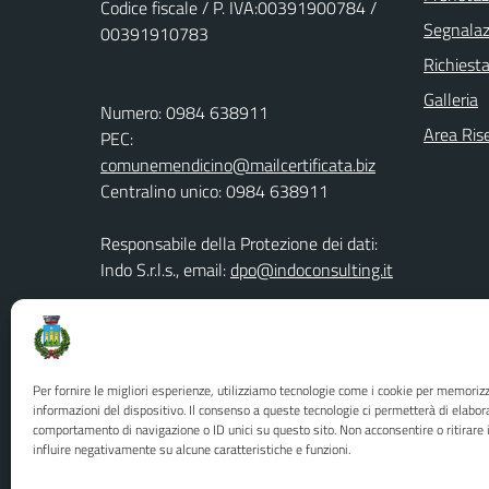
Codice fiscale / P. IVA:00391900784 /
Segnalazi
00391910783
Richiest
Galleria
Numero: 0984 638911
Area Ris
PEC:
comunemendicino@mailcertificata.biz
Centralino unico: 0984 638911
Responsabile della Protezione dei dati:
Indo S.r.l.s., email:
dpo@indoconsulting.it
Contatti del DPO : Tel: 0984 638936,
Email:
area.amministrativa@comune.mendicino.cs.it
Per fornire le migliori esperienze, utilizziamo tecnologie come i cookie per memoriz
informazioni del dispositivo. Il consenso a queste tecnologie ci permetterà di elabor
comportamento di navigazione o ID unici su questo sito. Non acconsentire o ritirare
influire negativamente su alcune caratteristiche e funzioni.
Powered by Internet e Idee