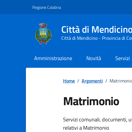
Vai ai contenuti
Vai al footer
Regione Calabria
Città di Mendicin
Città di Mendicino - Provincia di C
Amministrazione
Novità
Servizi
Home
/
Argomenti
/
Matrimoni
Matrimonio
Dettagli dell
Servizi comunali, documenti, uff
relativi a Matrimonio