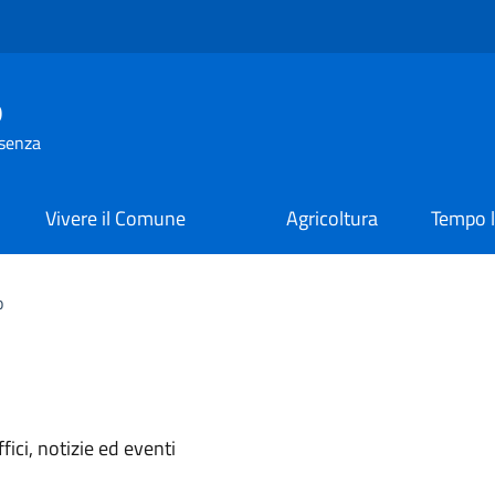
o
osenza
Vivere il Comune
Agricoltura
Tempo l
o
'argomento
ici, notizie ed eventi