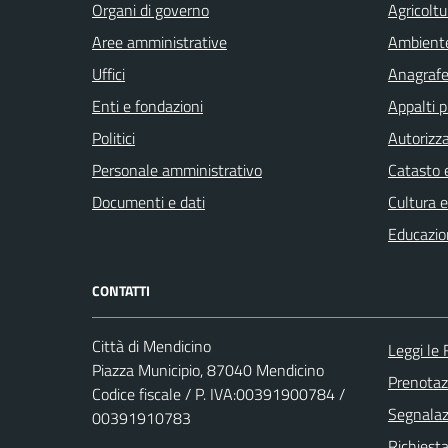
Organi di governo
Agricoltu
Aree amministrative
Ambient
Uffici
Anagrafe 
Enti e fondazioni
Appalti p
Politici
Autorizza
Personale amministrativo
Catasto e
Documenti e dati
Cultura 
Educazio
CONTATTI
Città di Mendicino
Leggi le
Piazza Municipio, 87040 Mendicino
Prenota
Codice fiscale / P. IVA:00391900784 /
Segnalazi
00391910783
Richiest