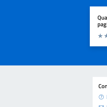
Qua
pag
Valut
Va
Con