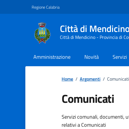
Vai ai contenuti
Vai al footer
Regione Calabria
Città di Mendicin
Città di Mendicino - Provincia di C
Amministrazione
Novità
Servizi
Home
/
Argomenti
/
Comunicat
Comunicati
Dettagli dell
Servizi comunali, documenti, uff
relativi a Comunicati