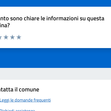
nto sono chiare le informazioni su questa
ina?
a 1 stelle su 5
luta 2 stelle su 5
Valuta 3 stelle su 5
Valuta 4 stelle su 5
Valuta 5 stelle su 5
tatta il comune
Leggi le domande frequenti
Richiedi assistenza