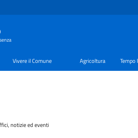
o
osenza
Vivere il Comune
Agricoltura
Tempo l
i
'argomento
ici, notizie ed eventi