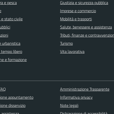
ra e pesca
Giustizia e sicurezza pubblica
e
Imprese e commercio
e stato civile
Mobilità e trasporti
ubblici
Salute, benessere e assistenza
zioni
Tributi, finanze e contravvenzion
 urbanistica
Turismo
e tempo libero
Vita lavorativa
ne e formazione
 FAQ
Amministrazione Trasparente
zione appuntamento
Informativa privacy
one disservizio
Note legali
a assistenza
Dichiarazione di accessibilità