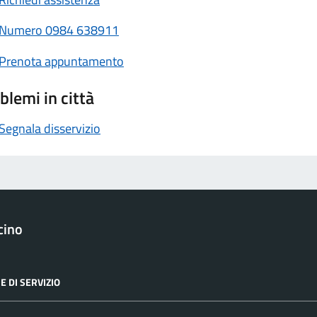
Numero
0984 638911
Prenota appuntamento
blemi in città
Segnala disservizio
cino
E DI SERVIZIO