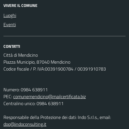
VIVERE IL COMUNE
Luoghi
Eventi
CONTATTI
Città di Mendicino
Piazza Municipio, 87040 Mendicino
Codice fiscale / P. IVA:00391900784 / 00391910783
Numero: 0984 638911
PEC:
comunemendicino@mailcertificata.biz
Centralino unico: 0984 638911
Responsabile della Protezione dei dati: Indo S.r.l.s., email:
dpo@indoconsulting.it